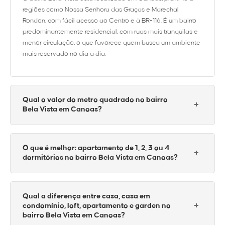
regiões como Nossa Senhora das Graças e Marechal
Rondon, com fácil acesso ao Centro e à BR-116. É um bairro
predominantemente residencial, com ruas mais tranquilas e
menor circulação, o que favorece quem busca um ambiente
mais reservado no dia a dia.
Qual o valor do metro quadrado no bairro
+
Bela Vista em Canoas?
O valor do metro quadrado no Bela Vista tende a ficar acima da
O que é melhor: apartamento de 1, 2, 3 ou 4
média de bairros mais afastados, principalmente pela percepção de
+
dormitórios no bairro Bela Vista em Canoas?
bairro mais residencial e pela menor oferta de imóveis. Casas bem
localizadas e apartamentos em empreendimentos mais recentes
concentram os valores mais altos dentro da região.
No Bela Vista, apartamentos de
2
e
3 dormitórios
atendem bem o
Qual a diferença entre casa, casa em
perfil de quem busca morar na região. Unidades de
1 dormitório
+
condomínio, loft, apartamento e garden no
aparecem em menor quantidade e são mais voltadas para
bairro Bela Vista em Canoas?
investimento. Já imóveis com 3 ou 4 dormitórios, especialmente