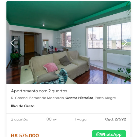
Apartamento com 2 quartos
R. Coronel Fernando Machado,
Centro Histórico
, Porto Alegre
Ilha de Creta
2 quartos
80m²
1 vaga
Cód. 27592
WhatsApp
R$ 575.000