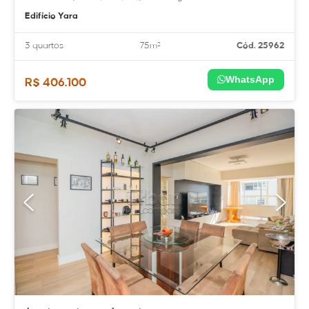
Edifício Yara
3 quartos
75m²
Cód. 25962
WhatsApp
R$ 406.100