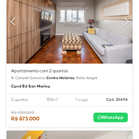
Apartamento com 2 quartos
R. Coronel Genuino,
Centro Histórico
, Porto Alegre
Cond Ed San Marino
2 quartos
104m²
1 vaga
Cód. 28696
R$ 900.000
WhatsApp
R$ 875.000