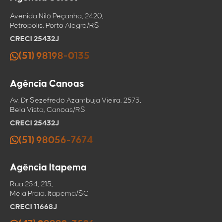
Avenida Nilo Peçanha, 2420,
Petrópolis, Porto Alegre/RS
CRECI 25432J
(51) 98198-0135
Agência Canoas
Av. Dr Sezefredo Azambuja Vieira, 2573,
Bela Vista, Canoas/RS
CRECI 25432J
(51) 98056-7674
Agência Itapema
Rua 254, 215,
Meia Praia, Itapema/SC
CRECI 11668J