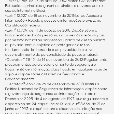
-Lei nº 12.965, de 23 de abril de 2014: Marco Civil da Internet –
Estabelece princípios, garantias, direitos e deveres para o
uso da Internet no Brasil.
-Lei nº 12.527, de 18 de novembro de 2011: Lei de Acesso à
Informação – Regula o acesso a informações previsto na
Constituição Federal.
-Lei nº 13.709, de 14 de agosto de 2018: Dispõe sobre o
tratamento de dados pessoais, inclusive nos meios digitais,
por pessoa natural ou por pessoa jurídica de direito público
ou privado, com o objetivo de proteger os direitos
fundamentais de liberdade e de privacidade e o livre
desenvolvimento da personalidade da pessoa natural.
-Decreto nº 7.845, de 14 de novembro de 2012: Regulamenta
procedimentos para credenciamento de segurança e
tratamento de informação classificada em qualquer grau de
sigilo, e dispõe sobre o Núcleo de Segurança e
Credenciamento
-Decreto nº 9.637, de 26 de dezembro de 2018: Institui a
Política Nacional de Segurança da Informação, dispõe sobre
a governança da segurança da informação, e altera o
Decreto nº 2.295, de 4 de agosto de 1997, que regulamenta o
disposto no art. 24, caput , inciso IX, da Lei nº 8.666, de 21 de
junho de 1993, e dispõe sobre a dispensa de licitação nos
casos que possam comprometer a segurança nacional.