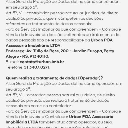
A Lei Geral de Proteção de Dados define como controlador,
em seu artigo 5º:
Art. 5º, VI – controlador: pessoa natural ou jurídica, de direito
público ou privado, a quem competem as decisões
referentes ao tratamento de dados pessoais;
Para os Serviços Imobiliários que compreendem: - Compra e
Venda de Imóveis, as decisões referentes ao tratamento de
dados pessoais são de responsabilidade da
Urban POA
Assessoria Imobiliária LTDA
.
Endereço: Av. Túlio de Rose, 200 – Jardim Europa, Porto
Alegre - RS, 91340110.
E-mail:
contato@urban.imb.br
.
Telefone:
51 3407.0271
.
Quem realiza o tratamento de dados (Operador)?
A Lei Geral de Proteção de Dados define como operador, em
seu artigo 5º:
Art. 5º, VII - operador: pessoa natural ou jurídica, de direito
público ou privado, que realiza o tratamento de dados
pessoais em nome do controlador.
Para os Serviços imobiliários que compreendem: - Compra e
Venda de Imóveis, o Controlador
Urban POA Assessoria
Imobiliária LTDA
também atua como operador, ou seja,
além de ser responsável pelas decisões referentes ao