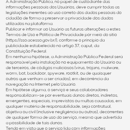
A Administração Pública, no papel de custodiante das
informações pessoais dos Usuários, deve cumprir todas as
legislações inerentes ao uso correto dos dados pessoais do
cidadão de forma a preservar a privacidade dos dados
utilizados na plataforma.
Publicar e informar ao Usuário as futuras alterações a estes
Termos de Uso e Política de Privacidade por meio do sítio
(https://sso.acesso.gov.br/), conforme o princípio da
publicidade estabelecido no artigo 37, caput, da
Constituição Federal.
Em nenhuma hipótese, a Administração Pública Federal será
responsável pela instalação no equipamento do Usuário ou
de terceiros, de códigos maliciosos (vírus, trojans, malware,
worm, bot, backdoor, spyware, rootkit, ou de quaisquer
outros que venham a ser criados), em decorrência da
navegação na Internet pelo Usuário.
Em hipótese alguma, o serviço e seus colaboradores
responsabilizam-se por eventuais danos diretos, indiretos,
emergentes, especiais, imprevistos ou multas causadas, em
qualquer matéria de responsabilidade, seja contratual,
objetiva ou civil (inclusive negligência ou outras), decorrentes
de qualquer forma de uso do serviço, mesmo que advertida
a possibilidade de tais danos.
Tendo em vista que o serviço lida com informações