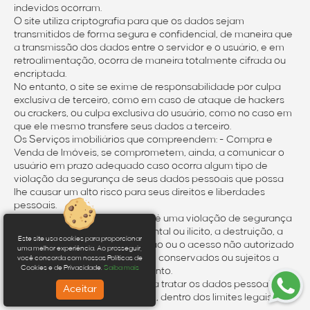
indevidos ocorram.
O site utiliza criptografia para que os dados sejam
transmitidos de forma segura e confidencial, de maneira que
a transmissão dos dados entre o servidor e o usuário, e em
retroalimentação, ocorra de maneira totalmente cifrada ou
encriptada.
No entanto, o site se exime de responsabilidade por culpa
exclusiva de terceiro, como em caso de ataque de hackers
ou crackers, ou culpa exclusiva do usuário, como no caso em
que ele mesmo transfere seus dados a terceiro.
Os Serviços imobiliários que compreendem: - Compra e
Venda de Imóveis, se comprometem, ainda, a comunicar o
usuário em prazo adequado caso ocorra algum tipo de
violação da segurança de seus dados pessoais que possa
lhe causar um alto risco para seus direitos e liberdades
pessoais.
A violação de dados pessoais é uma violação de segurança
que provoque, de modo acidental ou ilícito, a destruição, a
Este site usa cookies para proporcionar
perda, a alteração, a divulgação ou o acesso não autorizado
uma melhor experiência. Ao prosseguir,
a dados pessoais transmitidos, conservados ou sujeitos a
você concorda com nossas Políticas de
Cookies e de Privacidade.
Saiba mais
qualquer outro tipo de tratamento.
Por fim, o site se compromete a tratar os dados pessoais do
Aceitar
usuário com confidencialidade, dentro dos limites legais.