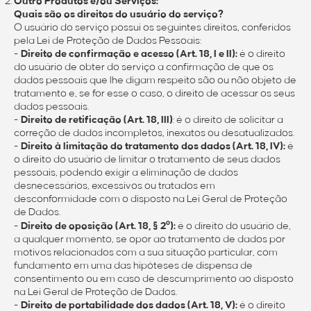
Outro Produtos e/ou Serviços:
Quais são os direitos do usuário do serviço?
O usuário do serviço possui os seguintes direitos, conferidos
pela Lei de Proteção de Dados Pessoais:
-
Direito de confirmação e acesso (Art. 18, I e II):
é o direito
do usuário de obter do serviço a confirmação de que os
dados pessoais que lhe digam respeito são ou não objeto de
tratamento e, se for esse o caso, o direito de acessar os seus
dados pessoais.
-
Direito de retificação (Art. 18, III)
: é o direito de solicitar a
correção de dados incompletos, inexatos ou desatualizados.
-
Direito à limitação do tratamento dos dados (Art. 18, IV):
é
o direito do usuário de limitar o tratamento de seus dados
pessoais, podendo exigir a eliminação de dados
desnecessários, excessivos ou tratados em
desconformidade com o disposto na Lei Geral de Proteção
de Dados.
-
Direito de oposição (Art. 18, § 2º):
é o direito do usuário de,
a qualquer momento, se opor ao tratamento de dados por
motivos relacionados com a sua situação particular, com
fundamento em uma das hipóteses de dispensa de
consentimento ou em caso de descumprimento ao disposto
na Lei Geral de Proteção de Dados.
-
Direito de portabilidade dos dados (Art. 18, V):
é o direito