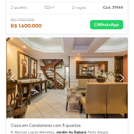
2 quartos
122m²
2 vagas
Cód. 31968
R$ 1.700.000
WhatsApp
R$ 1.600.000
Casa em Condomínio com 3 quartos
R. Manoel Lopes Meirelles,
Jardim Itu Sabará
, Porto Alegre