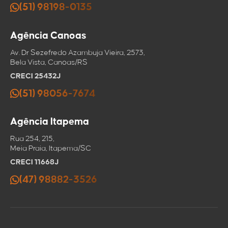
(51) 98198-0135
Agência Canoas
Av. Dr Sezefredo Azambuja Vieira, 2573,
Bela Vista, Canoas/RS
CRECI 25432J
(51) 98056-7674
Agência Itapema
Rua 254, 215,
Meia Praia, Itapema/SC
CRECI 11668J
(47) 98882-3526