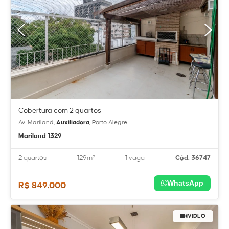
Cobertura com 2 quartos
Av. Mariland,
Auxiliadora
, Porto Alegre
Mariland 1329
2 quartos
129m²
1 vaga
Cód. 36747
WhatsApp
R$ 849.000
VÍDEO