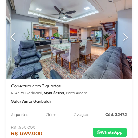
Cobertura com 3 quartos
R. Anita Garibaldi,
Mont Serrat
, Porto Alegre
Solar Anita Garibaldi
3 quartos
216m²
2 vagas
Cód. 35475
R$ 1.850.000
WhatsApp
R$ 1.699.000