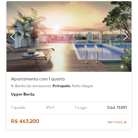
Apartamento com 1 quarto
R. Barão Do Amazonas,
Petrópolis
, Porto Alegre
Upper Barão
1 quarto
41m²
1 vaga
Cód. 15281
R$ 463.200
Ver mais