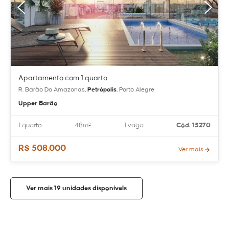
Apartamento com 1 quarto
R. Barão Do Amazonas,
Petrópolis
, Porto Alegre
Upper Barão
1 quarto
48m²
1 vaga
Cód. 15270
R$ 508.000
Ver mais
Ver mais 19 unidades disponívels