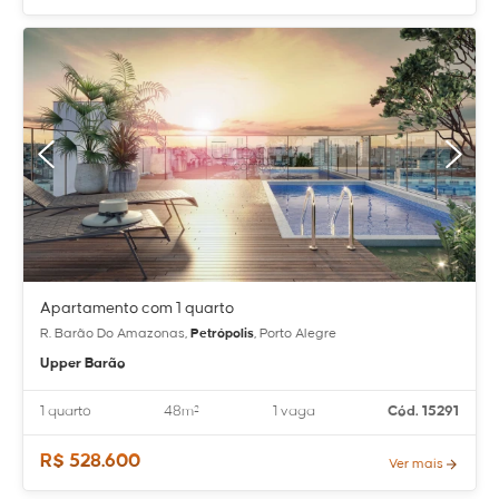
Apartamento com 1 quarto
R. Barão Do Amazonas,
Petrópolis
, Porto Alegre
Upper Barão
1 quarto
48m²
1 vaga
Cód. 15291
R$ 528.600
Ver mais