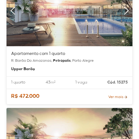
Apartamento com 1 quarto
R. Barão Do Amazonas,
Petrópolis
, Porto Alegre
Upper Barão
1 quarto
43m²
1 vaga
Cód. 15275
R$ 472.000
Ver mais