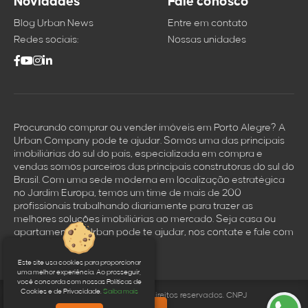
Novidades
Fale conosco
Blog Urban News
Entre em contato
Redes sociais:
Nossas unidades
Procurando comprar ou vender imóveis em Porto Alegre? A
Urban Company pode te ajudar. Somos uma das principais
imobiliárias do sul do país, especializada em compra e
vendas somos parceiros das principais construtoras do sul do
Brasil. Com uma sede moderna em localização estratégica
no Jardim Europa, temos um time de mais de 200
profissionais trabalhando diariamente para trazer as
melhores soluçōes imobiliárias ao mercado. Seja casa ou
apartamento a Urban pode te ajudar, nos contate e fale com
um dos nossos corretores.
Este site usa cookies para proporcionar
uma melhor experiência. Ao prosseguir,
você concorda com nossas Políticas de
Cookies e de Privacidade.
Saiba mais
© 2026 Urban Company. Todos os direitos reservados. CNPJ
45.427.654/0001-34.