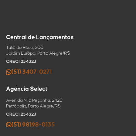
Enviar via
mensagem
Telefone
E-mail
E-mail
Enviar por email
Central de Lançamentos
Copiar link
Mensagem
Salvar no
Tulio de Rose, 200,
clipboard
Jardim Europa, Porto Alegre/RS
CRECI 25432J
(51) 3407-0271
Agência Select
Avenida Nilo Peçanha, 2420,
Petrópolis, Porto Alegre/RS
CRECI 25432J
(51) 98198-0135