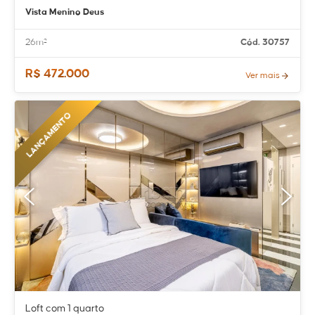
Vista Menino Deus
26m²
Cód. 30757
R$ 472.000
Ver mais
LANÇAMENTO
Loft com 1 quarto