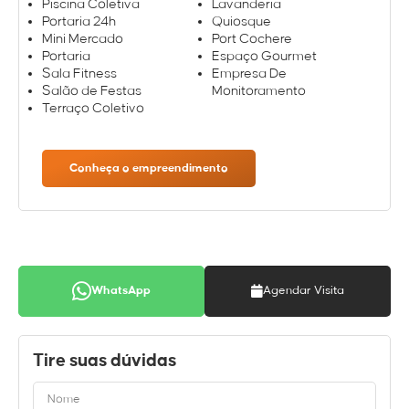
Piscina Coletiva
Lavanderia
Portaria 24h
Quiosque
Mini Mercado
Port Cochere
Portaria
Espaço Gourmet
Sala Fitness
Empresa De
Salão de Festas
Monitoramento
Terraço Coletivo
Conheça o empreendimento
WhatsApp
Agendar Visita
Tire suas dúvidas