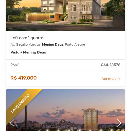
Loft com 1 quarto
Av. Getúlio Vargas,
Menino Deus
, Porto Alegre
Vista - Menino Deus
26m²
Cód. 18378
R$ 419.000
Ver mais
LANÇAMENTO