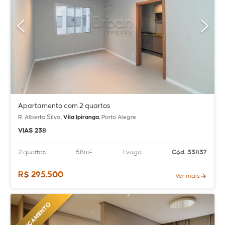
Apartamento com 2 quartos
R. Alberto Silva,
Vila Ipiranga
, Porto Alegre
VIAS 238
2 quartos
58m²
1 vaga
Cód. 33837
R$ 295.500
Ver mais
LANÇAMENTO