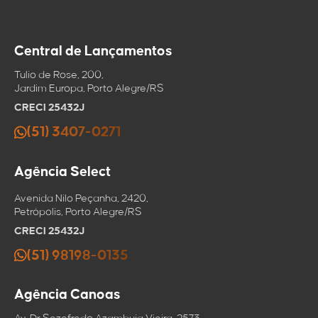
Telefone
E-mail
E-mail
Enviar por email
Central de Lançamentos
Copiar link
Mensagem
Salvar no
Tulio de Rose, 200,
clipboard
Jardim Europa, Porto Alegre/RS
CRECI 25432J
(51) 3407-0271
Agência Select
Avenida Nilo Peçanha, 2420,
Petrópolis, Porto Alegre/RS
CRECI 25432J
(51) 98198-0135
Agência Canoas