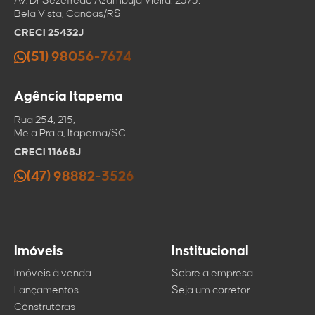
Av. Dr Sezefredo Azambuja Vieira, 2573,
Bela Vista, Canoas/RS
CRECI 25432J
(51) 98056-7674
Agência Itapema
Rua 254, 215,
Meia Praia, Itapema/SC
CRECI 11668J
(47) 98882-3526
Imóveis
Institucional
Imóveis à venda
Sobre a empresa
Lançamentos
Seja um corretor
Construtoras