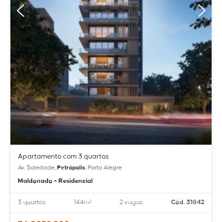
Apartamento com 3 quartos
Av. Soledade,
Petrópolis
, Porto Alegre
Maldonado - Residencial
3 quartos
144m²
2 vagas
Cód. 31842