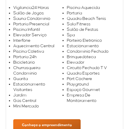
Vigilancia24 Horas
Piscina Aquecida
Salão de Jogos
Portaria
Sauna Condominio
Quadra Beach Tenis
Portaria Presencial
Sala Fitness
Piscina Infantil
Salão de Festas
Elevador Serviço
Spa
Interfone
Porteiro Eletronico
Aquecimento Central
Estacionamento
Piscina Coletiva
Condominio Fechado
Portaria 24h
Brinquedoteca
Bicicletário
Elevador
Churrasqueira
Circuito Fechado T V
Condomínio
Quadra Esportes
Guarita
Port Cochere
Estacionamento
Playground
Visitantes
Espaço Gourmet
Jardim
Empresa De
Gás Central
Monitoramento
Mini Mercado
Conheça o empreendimento