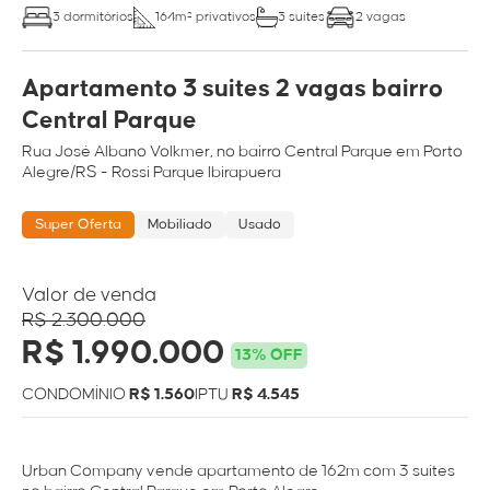
3 dormitórios
164m² privativos
3 suítes
2 vagas
Apartamento 3 suites 2 vagas bairro
Central Parque
Rua
José Albano Volkmer
, no bairro
Central Parque
em
Porto
Alegre/RS
- Rossi Parque Ibirapuera
Super Oferta
Mobiliado
Usado
Valor de venda
R$ 2.300.000
R$ 1.990.000
13% OFF
CONDOMÍNIO
R$ 1.560
IPTU
R$ 4.545
Urban Company vende apartamento de 162m com 3 suítes