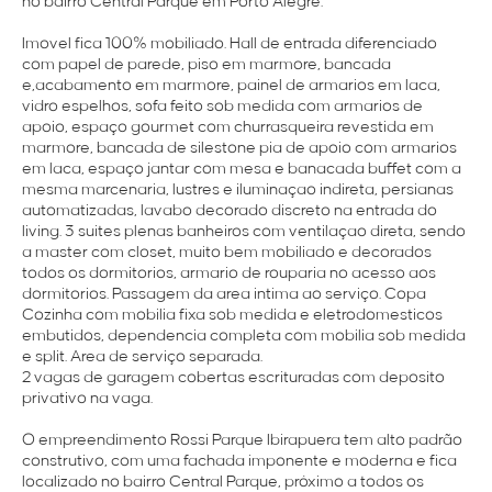
no bairro Central Parque em Porto Alegre.
Imovel fica 100% mobiliado. Hall de entrada diferenciado
com papel de parede, piso em marmore, bancada
e,acabamento em marmore, painel de armarios em laca,
vidro espelhos, sofa feito sob medida com armarios de
apoio, espaço gourmet com churrasqueira revestida em
marmore, bancada de silestone pia de apoio com armarios
em laca, espaço jantar com mesa e banacada buffet com a
mesma marcenaria, lustres e iluminaçao indireta, persianas
automatizadas, lavabo decorado discreto na entrada do
living. 3 suites plenas banheiros com ventilaçao direta, sendo
a master com closet, muito bem mobiliado e decorados
todos os dormitorios, armario de rouparia no acesso aos
dormitorios. Passagem da area intima ao serviço. Copa
Cozinha com mobilia fixa sob medida e eletrodomesticos
embutidos, dependencia completa com mobilia sob medida
e split. Area de serviço separada.
2 vagas de garagem cobertas escrituradas com deposito
privativo na vaga.
O empreendimento Rossi Parque Ibirapuera tem alto padrão
construtivo, com uma fachada imponente e moderna e fica
localizado no bairro Central Parque, próximo a todos os