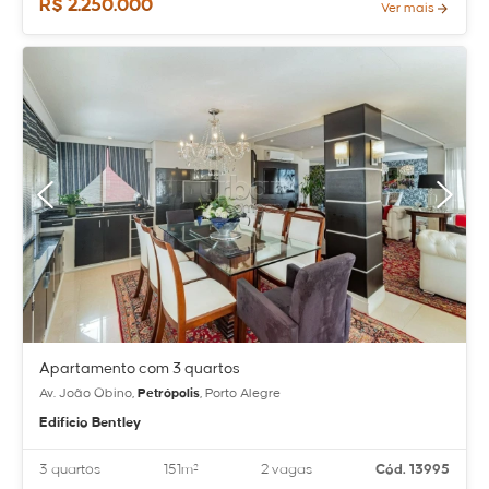
R$ 2.250.000
Ver mais
Apartamento com 3 quartos
Av. João Obino,
Petrópolis
, Porto Alegre
Edificio Bentley
3 quartos
151m²
2 vagas
Cód. 13995