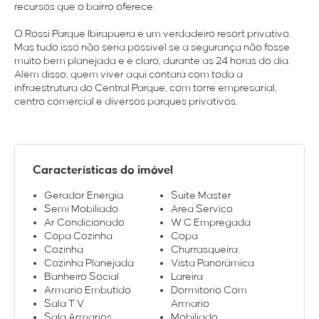
recursos que o bairro oferece.
O Rossi Parque Ibirapuera é um verdadeiro resort privativo.
Mas tudo isso não seria possível se a segurança não fosse
muito bem planejada e é claro, durante as 24 horas do dia.
Além disso, quem viver aqui contará com toda a
infraestrutura do Central Parque, com torre empresarial,
centro comercial e diversos parques privativos.
Características do imóvel
Gerador Energia
Suite Master
Semi Mobiliado
Area Servico
Ar Condicionado
W C Empregada
Copa Cozinha
Copa
Cozinha
Churrasqueira
Cozinha Planejada
Vista Panorâmica
Banheiro Social
Lareira
Armario Embutido
Dormitorio Com
Sala T V
Armario
Sala Armarios
Mobiliado