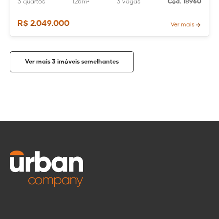
3 quartos
126m²
3 vagas
Cód. 18960
R$ 2.049.000
Ver mais
Ver mais 3 imóveis semelhantes
Compartilhar
Tirar dúvidas
imóvel
WhatsApp
Nome
Enviar via
mensagem