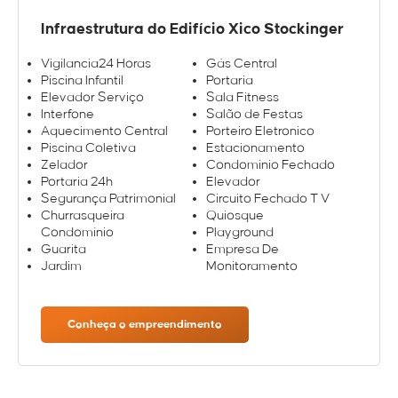
Infraestrutura do Edifício Xico Stockinger
Vigilancia24 Horas
Gás Central
Piscina Infantil
Portaria
Elevador Serviço
Sala Fitness
Interfone
Salão de Festas
Aquecimento Central
Porteiro Eletronico
Piscina Coletiva
Estacionamento
Zelador
Condominio Fechado
Portaria 24h
Elevador
Segurança Patrimonial
Circuito Fechado T V
Churrasqueira
Quiosque
Condomínio
Playground
Guarita
Empresa De
Jardim
Monitoramento
Conheça o empreendimento