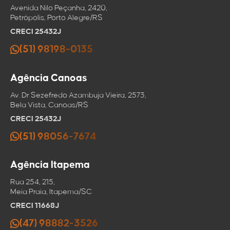
Avenida Nilo Peçanha, 2420,
Petrópolis, Porto Alegre/RS
CRECI 25432J
(51) 98198-0135
Agência Canoas
Av. Dr Sezefredo Azambuja Vieira, 2573,
Bela Vista, Canoas/RS
CRECI 25432J
(51) 98056-7674
Agência Itapema
Rua 254, 215,
Meia Praia, Itapema/SC
CRECI 11668J
(47) 98882-3526