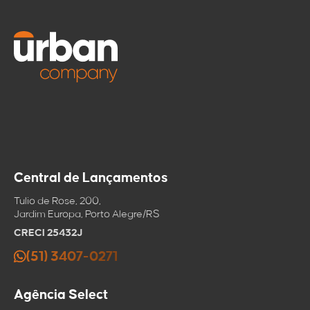
Compartilhar
Tirar dúvidas
imóvel
WhatsApp
Nome
Enviar via
mensagem
Telefone
E-mail
E-mail
Enviar por email
Central de Lançamentos
Copiar link
Mensagem
Salvar no
Tulio de Rose, 200,
clipboard
Jardim Europa, Porto Alegre/RS
CRECI 25432J
(51) 3407-0271
Agência Select