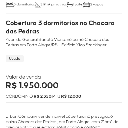
3 dormitórios
219m² privativos
1 suíte
2 vagas
Cobertura 3 dormitorios no Chacara
das Pedras
Avenida
General Barreto Viana
, no bairro
Chácara das
Pedras
em
Porto Alegre/RS
- Edifício Xico Stockinger
Usado
Valor de venda
R$ 1.950.000
CONDOMÍNIO
R$ 2.350
IPTU
R$ 12.000
Urban Company vende incrível cobertura no prestigiado
bairro Chacara das Pedras , em Porto Alegre, com 216m² de
área privativa que exalam sofisticação e conforto.