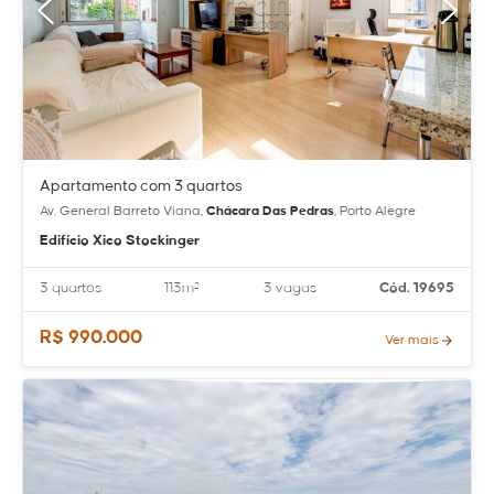
Apartamento com 3 quartos
Av. General Barreto Viana,
Chácara Das Pedras
, Porto Alegre
Edifício Xico Stockinger
3 quartos
113m²
3 vagas
Cód. 19695
R$ 990.000
Ver mais