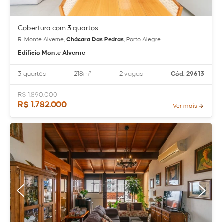
Cobertura com 3 quartos
R. Monte Alverne,
Chácara Das Pedras
, Porto Alegre
Edifício Monte Alverne
3 quartos
218m²
2 vagas
Cód. 29613
R$ 1.890.000
R$ 1.782.000
Ver mais