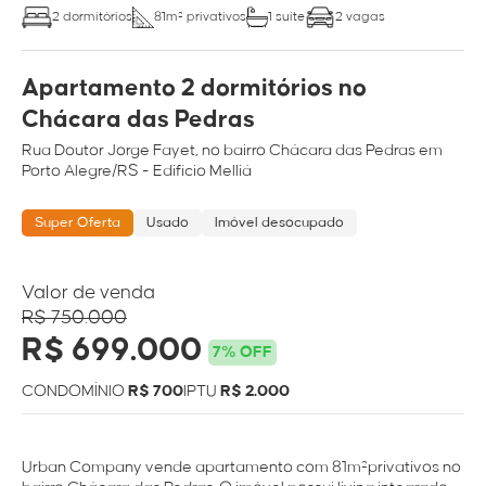
2 dormitórios
81m² privativos
1 suíte
2 vagas
Apartamento 2 dormitórios no
Chácara das Pedras
Rua
Doutor Jorge Fayet
, no bairro
Chácara das Pedras
em
Porto Alegre/RS
- Edifício Melliá
Super Oferta
Usado
Imóvel desocupado
Valor de venda
R$ 750.000
R$ 699.000
7% OFF
CONDOMÍNIO
R$ 700
IPTU
R$ 2.000
Urban Company vende apartamento com 81m²privativos no