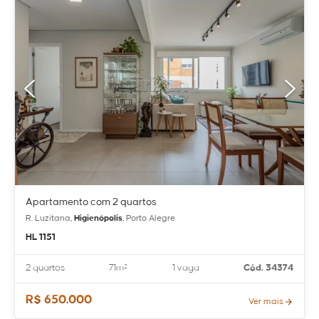
Apartamento com 2 quartos
R. Luzitana,
Higienópolis
, Porto Alegre
HL 1151
2 quartos
71m²
1 vaga
Cód. 34374
R$ 650.000
Ver mais