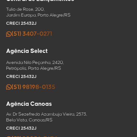
Copiar link
Mensagem
Salvar no
Tulio de Rose, 200,
clipboard
Jardim Europa, Porto Alegre/RS
CRECI 25432J
(51) 3407-0271
Agência Select
Avenida Nilo Peçanha, 2420,
Petrópolis, Porto Alegre/RS
CRECI 25432J
(51) 98198-0135
Agência Canoas
Av. Dr Sezefredo Azambuja Vieira, 2573,
Bela Vista, Canoas/RS
CRECI 25432J