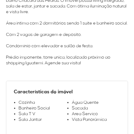
bairro Chácara das Pedras. O imóvel possui living integrado,
sala de estar, jantar e sacada. Com ótima iluminação natural
e vista livre.
Área intima com 2 dormitórios sendo 1 suíte e banheiro social.
Com 2 vagas de garagem e deposito.
Condomínio com elevador e salão de festa.
Prédio imponente, torre unica, localizado próximo ao
shopping Iguatemi. Agende sua visita!
Características do imóvel
Cozinha
Água Quente
Banheiro Social
Sacada
Sala T V
Area Servico
Sala Jantar
Vista Panorâmica