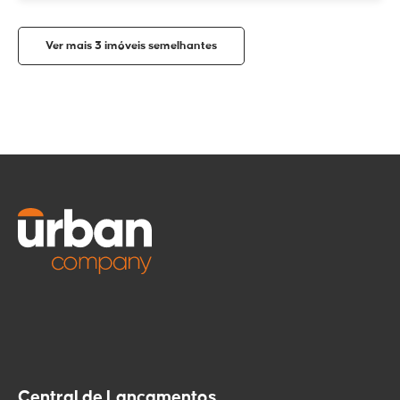
Ver mais 3 imóveis semelhantes
Compartilhar
Tirar dúvidas
imóvel
WhatsApp
Nome
Enviar via
mensagem
Telefone
E-mail
E-mail
Enviar por email
Central de Lançamentos