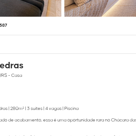
0587
Pedras
e/RS
- Casa
| 280m² | 3 suítes | 4 vagas | Piscina
vado de acabamento, essa é uma oportunidade rara no Chácara da