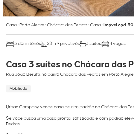
Casa
•
Porto Alegre
•
Chácara das Pedras
•
Casa
•
Imóvel cód. 3
3 dormitórios
281m² privativos
3 suítes
4 vagas
Casa 3 suítes no Chácara das 
Rua
João Berutti
, no bairro
Chácara das Pedras
em
Porto Alegr
Mobiliado
Urban Company vende casa de alto padrão no Chácara das Pedras 
Se você busca uma casa pronta, sofisticada e com padrão ele
Pedras.