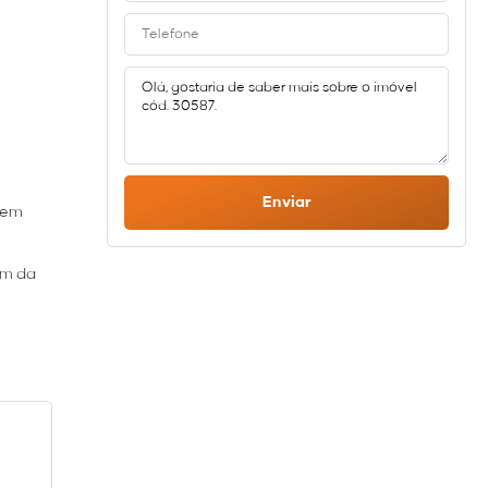
Enviar
quem
ém da