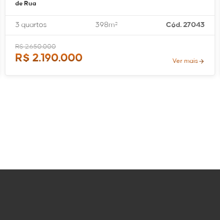
de Rua
3 quartos
398m²
Cód. 27043
R$ 2.650.000
R$ 2.190.000
Ver mais