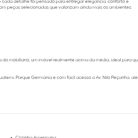
e cada detalhe foi pensado para entregar elegância, conforto e
 com peças selecionadas que valorizam ainda mais os ambientes.
a do mobiliário, um imóvel realmente acima da média, ideal para 
uatemi, Parque Germânia e com fácil acesso à Av. Nilo Peçanha, al
Cozinha Americana