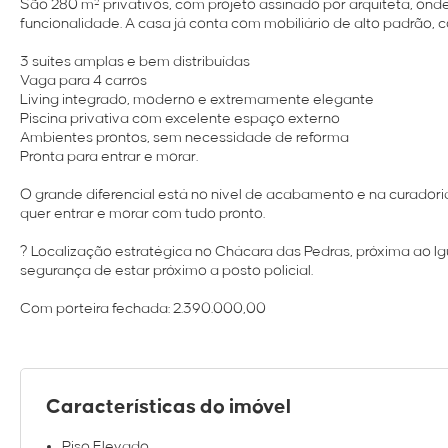
São 280 m² privativos, com projeto assinado por arquiteta, ond
funcionalidade. A casa já conta com mobiliário de alto padrão,
3 suítes amplas e bem distribuídas
Vaga para 4 carros
Living integrado, moderno e extremamente elegante
Piscina privativa com excelente espaço externo
Ambientes prontos, sem necessidade de reforma
Pronta para entrar e morar.
O grande diferencial está no nível de acabamento e na curadori
quer entrar e morar com tudo pronto.
? Localização estratégica no Chácara das Pedras, próxima ao Ig
segurança de estar próximo a posto policial.
Com porteira fechada: 2.390.000,00
Características do imóvel
Piso Elevado