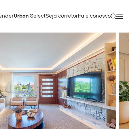
ender
Urban
Select
Seja corretor
Fale conosco