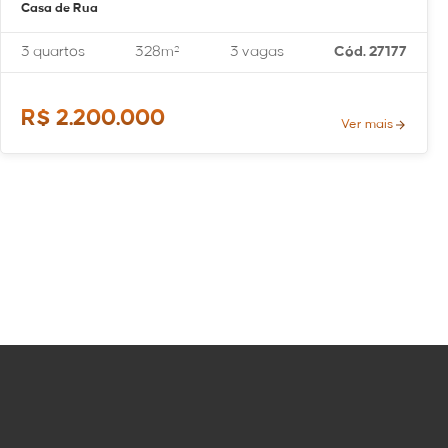
Casa de Rua
3 quartos
328m²
3 vagas
Cód. 27177
R$ 2.200.000
Ver mais