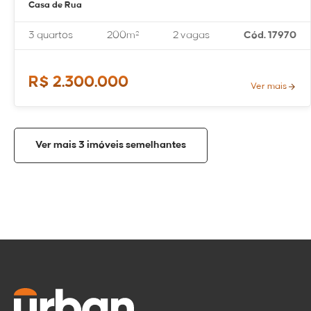
Casa de Rua
3 quartos
200m²
2 vagas
Cód. 17970
R$ 2.300.000
Ver mais
Ver mais 3 imóveis semelhantes
Compartilhar
Tirar dúvidas
imóvel