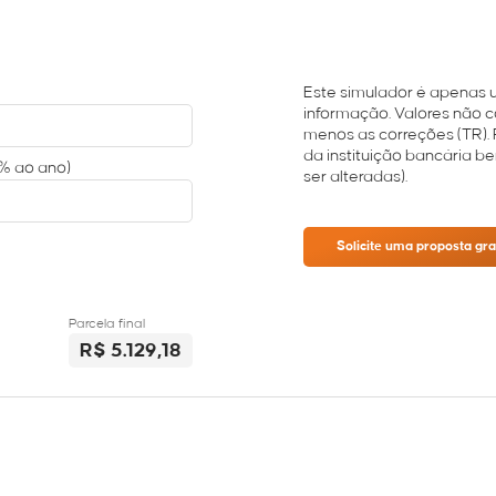
Este simulador é apenas 
informação. Valores não
menos as correções (TR). 
da instituição bancária b
(% ao ano)
ser alteradas).
Solicite uma proposta gr
Parcela final
R$ 5.129,18