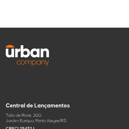
Compartilhar
Tirar dúvidas
imóvel
WhatsApp
Nome
Enviar via
mensagem
Telefone
E-mail
E-mail
Enviar por email
Central de Lançamentos
Copiar link
Mensagem
Salvar no
Tulio de Rose, 200,
clipboard
Jardim Europa, Porto Alegre/RS
CRECI 25432J