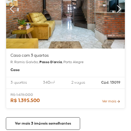
Casa com 3 quartos
R. Ramis Galvão,
Passo D'areia
, Porto Alegre
Casa
3 quartos
340m²
2 vagas
Cód. 13019
R$ 1.478.000
R$ 1.395.500
Ver mais
Ver mais 3 imóveis semelhantes