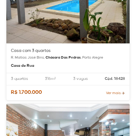
Casa com 3 quartos
R. Matias José Bins,
Chácara Das Pedras
, Porto Alegre
Casa de Rua
3 quartos
316m²
3 vagas
Cód. 18428
R$ 1.700.000
Ver mais