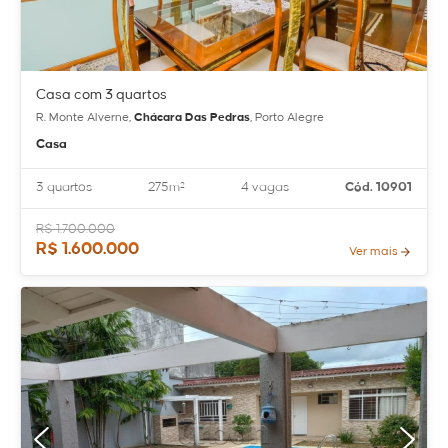
Casa com 3 quartos
R. Monte Alverne,
Chácara Das Pedras
, Porto Alegre
Casa
3 quartos
275m²
4 vagas
Cód. 10901
R$ 1.700.000
R$ 1.600.000
Ver mais