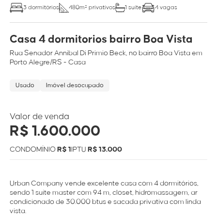
3 dormitórios
480m² privativos
1 suíte
4 vagas
Casa 4 dormitorios bairro Boa Vista
Rua
Senador Annibal Di Primio Beck
, no bairro
Boa Vista
em
Porto Alegre/RS
- Casa
Usado
Imóvel desocupado
Valor de venda
R$ 1.600.000
CONDOMÍNIO
R$ 1
IPTU
R$ 13.000
Urban Company vende excelente casa com 4 dormitórios,
sendo 1 suíte master com 94 m, closet, hidromassagem, ar
condicionado de 30.000 btus e sacada privativa com linda
vista.