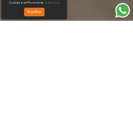
Cookies e de Privacidade.
Saiba mais
Aceitar
Qual é a experiência que você quer
viver?
Melnick Day
Coberturas
Prontos para morar em destaque