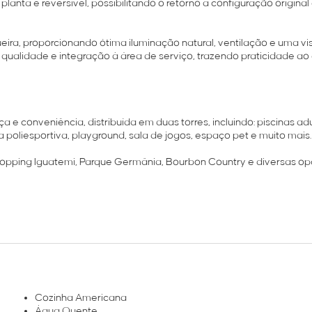
anta é reversível, possibilitando o retorno à configuração original
eira, proporcionando ótima iluminação natural, ventilação e uma vi
ualidade e integração à área de serviço, trazendo praticidade ao 
 e conveniência, distribuída em duas torres, incluindo: piscinas adu
ra poliesportiva, playground, sala de jogos, espaço pet e muito mais.
Shopping Iguatemi, Parque Germânia, Bourbon Country e diversas o
Cozinha Americana
Água Quente