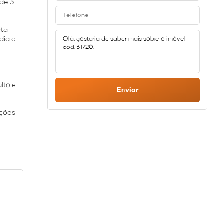
 de 3
sta
dia a
lto e
Enviar
pções