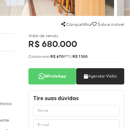
Compartilhar
Salvar imóvel
Valor de venda
R$ 680.000
Condomínio
R$ 670
IPTU
R$ 1.100
WhatsApp
Agendar Visita
Tire suas dúvidas
tórios
mente
s