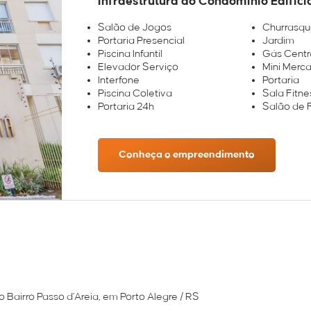
Infraestrutura do Condomínio Edifíci
Salão de Jogos
Churrasqu
Portaria Presencial
Jardim
Piscina Infantil
Gás Centr
Elevador Serviço
Mini Merc
Interfone
Portaria
Piscina Coletiva
Sala Fitne
Portaria 24h
Salão de 
Conheça o empreendimento
o Bairro Passo d'Areia, em Porto Alegre / RS