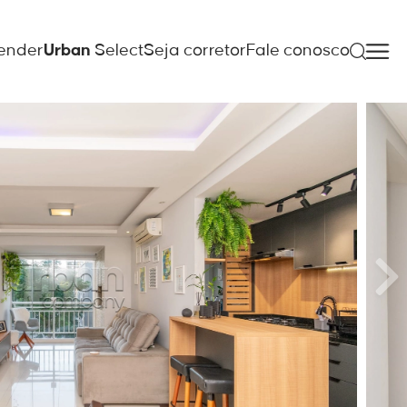
ender
Urban
Select
Seja corretor
Fale conosco