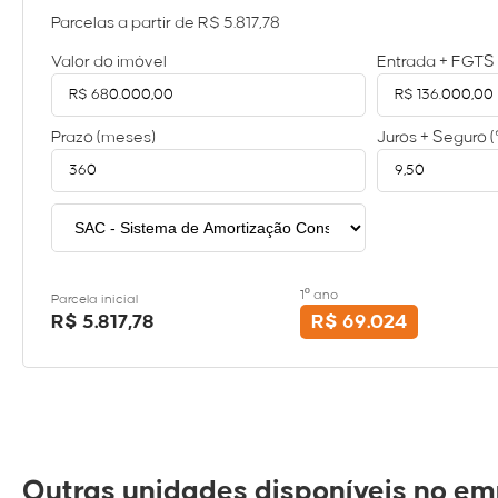
Parcelas a partir de
R$ 5.817,78
Valor do imóvel
Entrada + FGTS
Prazo (meses)
Juros + Seguro 
1º ano
Parcela inicial
R$ 5.817,78
R$ 69.024
Outras unidades disponíveis no em