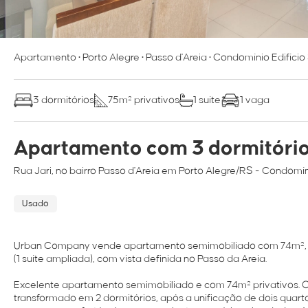
Apartamento
•
Porto Alegre
•
Passo d'Areia
•
Condomínio Edifício
3 dormitórios
75m² privativos
1 suíte
1 vaga
Apartamento com 3 dormitório
Rua
Jari
, no bairro
Passo d'Areia
em
Porto Alegre/RS
- Condomíni
Usado
Urban Company vende apartamento semimobiliado com 74m², or
(1 suíte ampliada), com vista definida no Passo da Areia.
Excelente apartamento semimobiliado e com 74m² privativos. Or
transformado em 2 dormitórios, após a unificação de dois quar