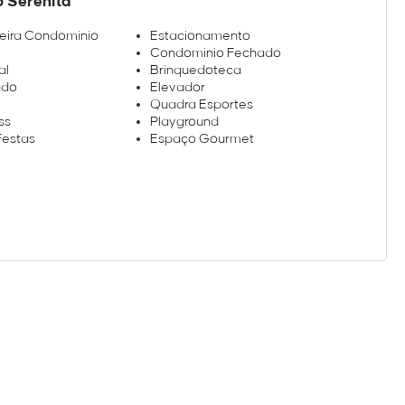
o Serenita
eira Condomínio
Estacionamento
Condominio Fechado
al
Brinquedoteca
ado
Elevador
Quadra Esportes
ss
Playground
Festas
Espaço Gourmet