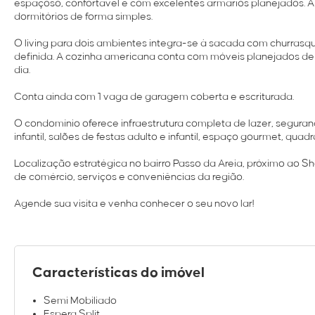
espaçoso, confortável e com excelentes armários planejados. A pl
dormitórios de forma simples.
O living para dois ambientes integra-se à sacada com churrasqu
definida. A cozinha americana conta com móveis planejados de q
dia.
Conta ainda com 1 vaga de garagem coberta e escriturada.
O condomínio oferece infraestrutura completa de lazer, segurança
infantil, salões de festas adulto e infantil, espaço gourmet, quad
Localização estratégica no bairro Passo da Areia, próximo ao 
de comércio, serviços e conveniências da região.
Agende sua visita e venha conhecer o seu novo lar!
Características do imóvel
Semi Mobiliado
Espera Split