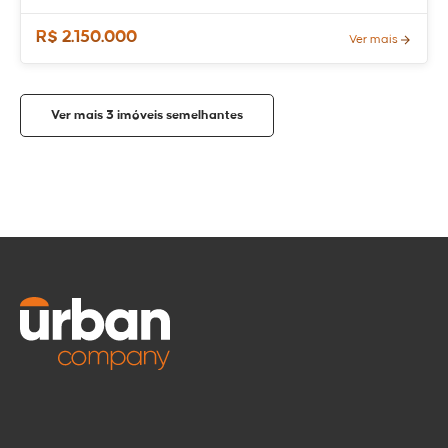
R$ 2.150.000
Ver mais
Ver mais 3 imóveis semelhantes
Compartilhar
Tirar dúvidas
imóvel
WhatsApp
Nome
Enviar via
mensagem
Telefone
E-mail