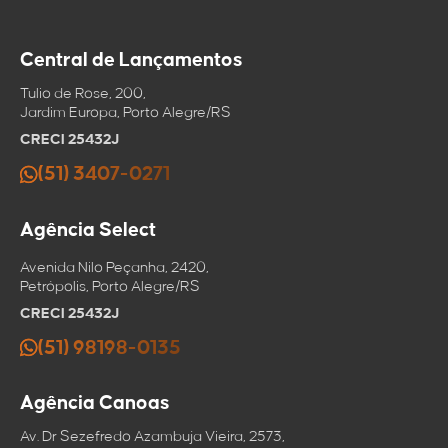
E-mail
Enviar por email
Central de Lançamentos
Copiar link
Mensagem
Salvar no
Tulio de Rose, 200,
clipboard
Jardim Europa, Porto Alegre/RS
CRECI 25432J
(51) 3407-0271
Agência Select
Avenida Nilo Peçanha, 2420,
Petrópolis, Porto Alegre/RS
CRECI 25432J
(51) 98198-0135
Agência Canoas
Av. Dr Sezefredo Azambuja Vieira, 2573,