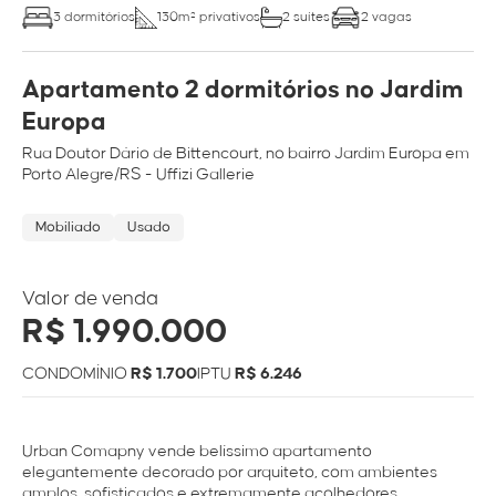
3 dormitórios
130m² privativos
2 suítes
2 vagas
Apartamento 2 dormitórios no Jardim
Europa
Rua
Doutor Dário de Bittencourt
, no bairro
Jardim Europa
em
Porto Alegre/RS
- Uffizi Gallerie
Mobiliado
Usado
Valor de venda
R$ 1.990.000
CONDOMÍNIO
R$ 1.700
IPTU
R$ 6.246
Urban Comapny vende belíssimo apartamento
elegantemente decorado por arquiteto, com ambientes
amplos, sofisticados e extremamente acolhedores.