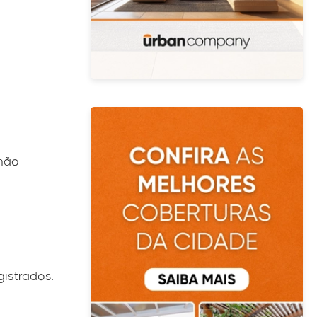
 não
gistrados.