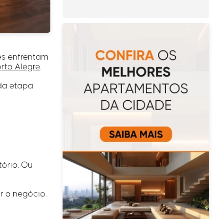
es enfrentam
rto Alegre
.
ada etapa
tório. Ou
r o negócio.