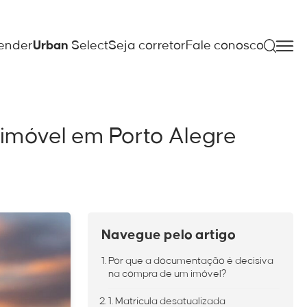
ender
Urban
Select
Seja corretor
Fale conosco
móvel em Porto Alegre
Navegue pelo artigo
Por que a documentação é decisiva
na compra de um imóvel?
1. Matrícula desatualizada