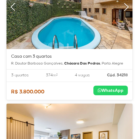
Casa com 3 quartos
R. Doutor Barbosa Gonçalves,
Chácara Das Pedras
, Porto Alegre
3 quartos
374m²
4 vagas
Cód. 34218
WhatsApp
R$ 3.800.000