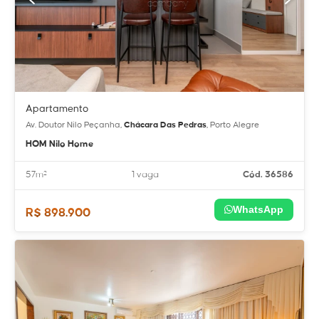
Apartamento
Av. Doutor Nilo Peçanha,
Chácara Das Pedras
, Porto Alegre
HOM Nilo Home
57m²
1 vaga
Cód. 36586
WhatsApp
R$ 898.900