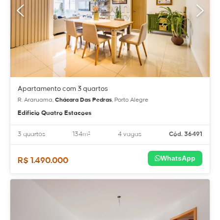
Apartamento com 3 quartos
R. Araruama,
Chácara Das Pedras
, Porto Alegre
Edificio Quatro Estacoes
3 quartos
134m²
4 vagas
Cód. 36491
WhatsApp
R$ 1.490.000