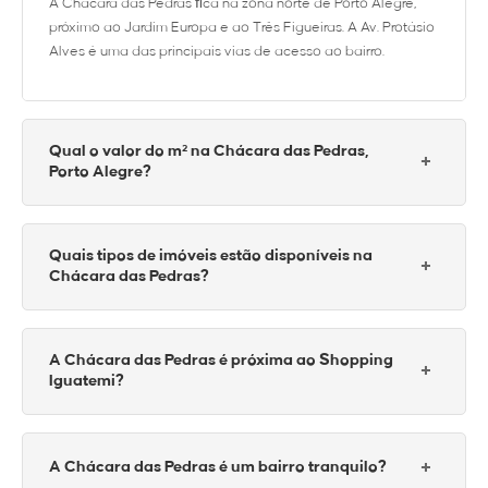
A Chácara das Pedras ﬁca na zona norte de Porto Alegre,
próximo ao Jardim Europa e ao Três Figueiras. A Av. Protásio
Alves é uma das principais vias de acesso ao bairro.
Qual o valor do m² na Chácara das Pedras,
+
Porto Alegre?
O metro quadrado na Chácara das Pedras varia entre R$ 8.000 e R$
Quais tipos de imóveis estão disponíveis na
13.000, dependendo da tipologia e do padrão do imóvel.
+
Chácara das Pedras?
A Chácara das Pedras tem
apartamentos de alto padrão
e
casas em
A Chácara das Pedras é próxima ao Shopping
condomínios fechados
. A oferta de imóveis disponíveis no bairro
+
Iguatemi?
costuma ser reduzido.
Sim, a Chácara das Pedras tem fácil acesso ao Shopping Iguatemi e
ao entorno do Jardim Europa, com boa conectividade para a zona
+
A Chácara das Pedras é um bairro tranquilo?