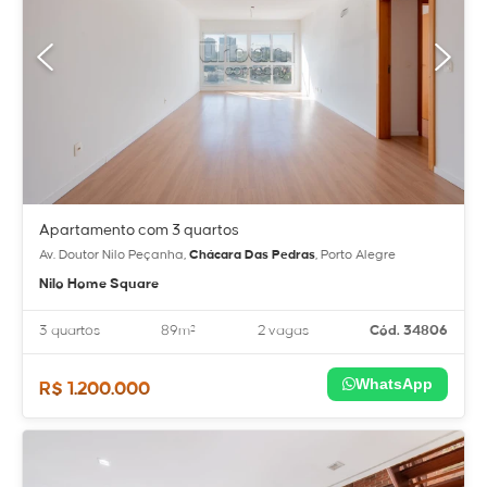
Apartamento com 3 quartos
Av. Doutor Nilo Peçanha,
Chácara Das Pedras
, Porto Alegre
Nilo Home Square
3 quartos
89m²
2 vagas
Cód. 34806
WhatsApp
R$ 1.200.000