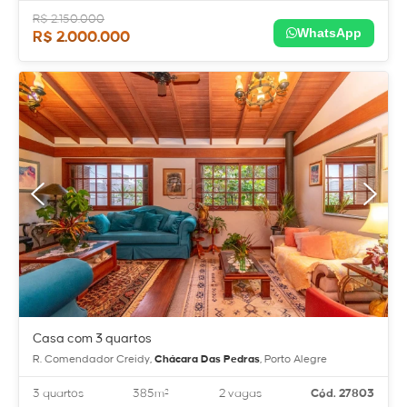
R$ 2.150.000
WhatsApp
R$ 2.000.000
Casa com 3 quartos
R. Comendador Creidy,
Chácara Das Pedras
, Porto Alegre
3 quartos
385m²
2 vagas
Cód. 27803