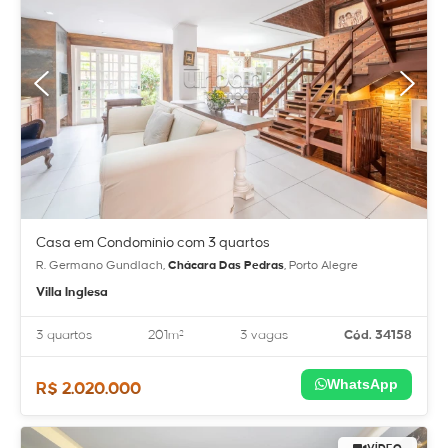
Casa em Condomínio com 3 quartos
R. Germano Gundlach,
Chácara Das Pedras
, Porto Alegre
Villa Inglesa
3 quartos
201m²
3 vagas
Cód. 34158
WhatsApp
R$ 2.020.000