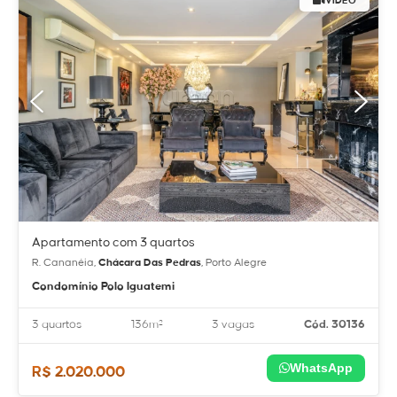
VÍDEO
Apartamento com 3 quartos
R. Cananéia,
Chácara Das Pedras
, Porto Alegre
Condomínio Polo Iguatemi
3 quartos
136m²
3 vagas
Cód. 30136
WhatsApp
R$ 2.020.000