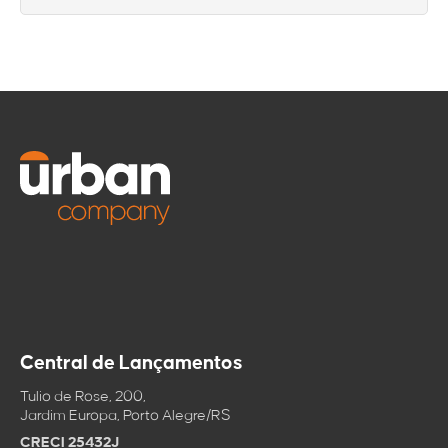
norte de Porto Alegre.
Sim, a Chácara das Pedras é um dos bairros mais tranquilos e
arborizados de Porto Alegre, com perﬁl residencial de alto padrão e
baixo trânsito de passagem.
Central de Lançamentos
Tulio de Rose, 200,
Jardim Europa, Porto Alegre/RS
CRECI 25432J