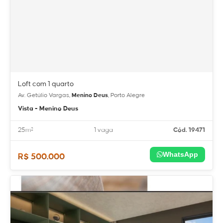
Loft com 1 quarto
Av. Getúlio Vargas,
Menino Deus
, Porto Alegre
Vista - Menino Deus
25m²
1 vaga
Cód. 19471
WhatsApp
R$ 500.000