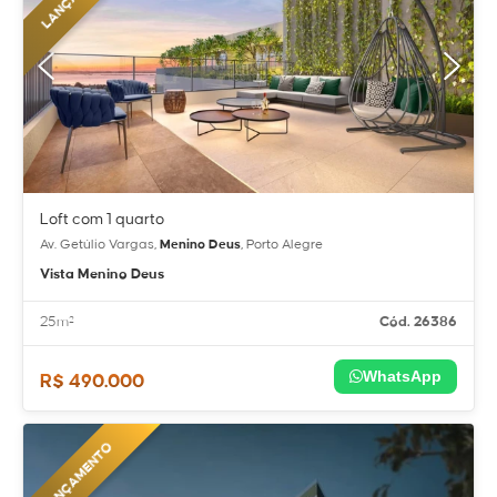
Loft com 1 quarto
Av. Getúlio Vargas,
Menino Deus
, Porto Alegre
Vista Menino Deus
25m²
Cód. 26386
WhatsApp
R$ 490.000
LANÇAMENTO