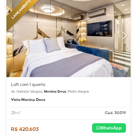
LANÇAMENTO
Loft com 1 quarto
Av. Getúlio Vargas,
Menino Deus
, Porto Alegre
Vista Menino Deus
25m²
Cód. 30519
WhatsApp
R$ 420.603