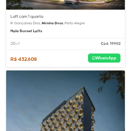
Loft com 1 quarto
R. Gonçalves Dias,
Menino Deus
, Porto Alegre
Hola Sunset Lofts
20m²
Cód. 19982
WhatsApp
R$ 432.608