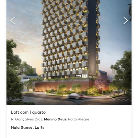
Loft com 1 quarto
R. Gonçalves Dias,
Menino Deus
, Porto Alegre
Hola Sunset Lofts