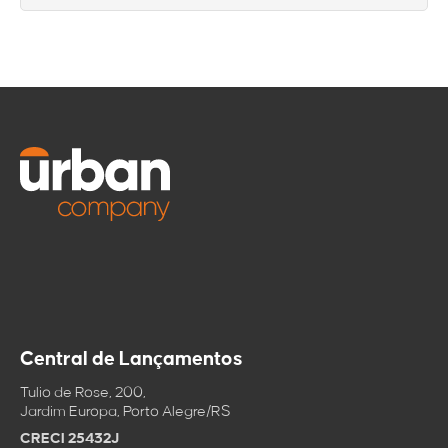
lançamentos nos últimos anos.
Sim, o Menino Deus tem acesso fácil ao centro de Porto Alegre pela
Av. Wenceslau Escobar e pela Av. Loureiro da Silva, com boa oferta
de transporte público.
Central de Lançamentos
Tulio de Rose, 200,
Jardim Europa, Porto Alegre/RS
CRECI 25432J