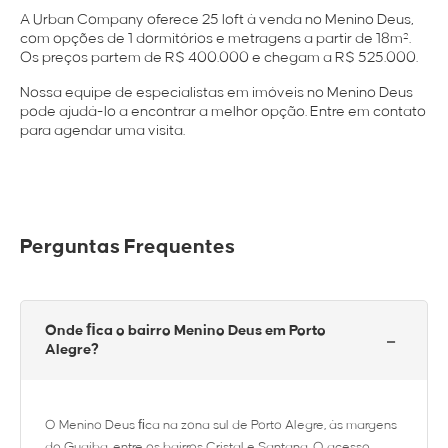
A Urban Company oferece 25 loft à venda no Menino Deus,
com opções de 1 dormitórios e metragens a partir de 18m².
Os preços partem de R$ 400.000 e chegam a R$ 525.000.
Nossa equipe de especialistas em imóveis no Menino Deus
pode ajudá-lo a encontrar a melhor opção. Entre em contato
para agendar uma visita.
Perguntas Frequentes
Onde ﬁca o bairro Menino Deus em Porto
−
Alegre?
O Menino Deus ﬁca na zona sul de Porto Alegre, às margens
do Guaíba, entre os bairros Cristal e Santana. O acesso