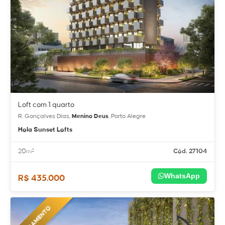
Loft com 1 quarto
R. Gonçalves Dias,
Menino Deus
, Porto Alegre
Hola Sunset Lofts
20m²
Cód. 27104
WhatsApp
R$ 435.000
LANÇAMENTO