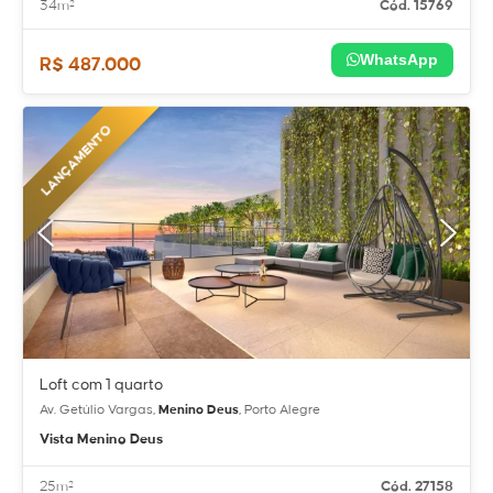
34m²
Cód. 15769
WhatsApp
R$ 487.000
LANÇAMENTO
Loft com 1 quarto
Av. Getúlio Vargas,
Menino Deus
, Porto Alegre
Vista Menino Deus
25m²
Cód. 27158