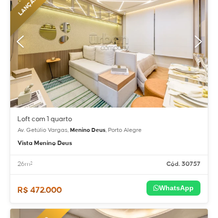
Loft com 1 quarto
Av. Getúlio Vargas,
Menino Deus
, Porto Alegre
Vista Menino Deus
26m²
Cód. 30757
WhatsApp
R$ 472.000