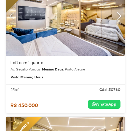
Loft com 1 quarto
Av. Getúlio Vargas,
Menino Deus
, Porto Alegre
Vista Menino Deus
25m²
Cód. 30760
WhatsApp
R$ 450.000
LANÇAMENTO