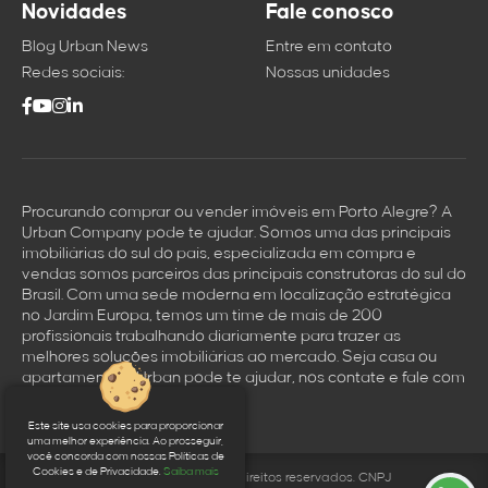
Novidades
Fale conosco
Blog Urban News
Entre em contato
Redes sociais:
Nossas unidades
Procurando comprar ou vender imóveis em Porto Alegre? A
Urban Company pode te ajudar. Somos uma das principais
imobiliárias do sul do país, especializada em compra e
vendas somos parceiros das principais construtoras do sul do
Brasil. Com uma sede moderna em localização estratégica
no Jardim Europa, temos um time de mais de 200
profissionais trabalhando diariamente para trazer as
melhores soluçōes imobiliárias ao mercado. Seja casa ou
apartamento a Urban pode te ajudar, nos contate e fale com
um dos nossos corretores.
Este site usa cookies para proporcionar
uma melhor experiência. Ao prosseguir,
você concorda com nossas Políticas de
Cookies e de Privacidade.
Saiba mais
© 2026 Urban Company. Todos os direitos reservados. CNPJ