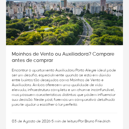
Moinhos de Vento ou Auxiliadora? Compare
antes de comprar
Encontrar o apartamento Auxiliadora Porto Alegre ideal pode
ser um desafio, especialmente quando se está em dúvida
entre bairros tão desejados como Moinhos de Vento e
Auxiliadora. Ambos oferecem uma qualidade de vida
elevada, infraestrutura completa e um charme inconfundível,
mas possuem características distintas que podem influenciar
sua decisão. Neste post, faremos um comparativo detalhado
para te ajudar a escolher o lar perfeito.
03 de Agosto de 2026
•
5 min de leitura
•
Por Bruno Friedrich